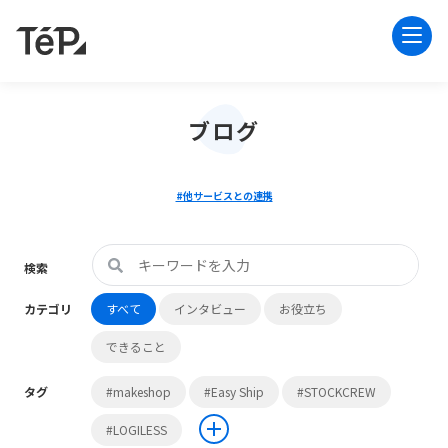
ブログ
#他サービスとの連携
検索
カテゴリ
すべて
インタビュー
お役立ち
できること
タグ
#makeshop
#Easy Ship
#STOCKCREW
#LOGILESS