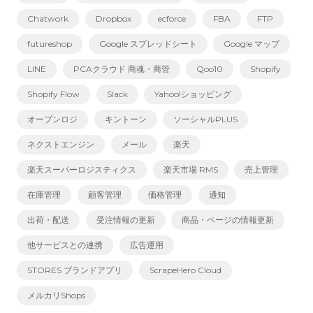
Chatwork
Dropbox
ecforce
FBA
FTP
futureshop
Google スプレッドシート
Google マップ
LINE
PCAクラウド 商魂・商管
Qoo10
Shopify
Shopify Flow
Slack
Yahoo!ショッピング
オープンロジ
キントーン
ソーシャルPLUS
ネクストエンジン
メール
楽天
楽天スーパーロジスティクス
楽天市場 RMS
売上管理
在庫管理
顧客管理
価格管理
通知
出荷・配送
受注情報の更新
商品・ページの情報更新
他サービスとの連携
広告運用
STORES ブランドアプリ
ScrapeHero Cloud
メルカリShops