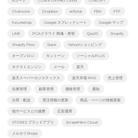
Bカート
CData Connect Cloud
ChatGPT
Chatwork
Dropbox
ecforce
FBA
FTP
futureshop
Google スプレッドシート
Google マップ
LINE
PCAクラウド 商魂・商管
Qoo10
Shopify
Shopify Flow
Slack
Yahoo!ショッピング
オープンロジ
キントーン
ソーシャルPLUS
ネクストエンジン
メール
楽天
楽天スーパーロジスティクス
楽天市場 RMS
売上管理
在庫管理
顧客管理
価格管理
通知
出荷・配送
受注情報の更新
商品・ページの情報更新
他サービスとの連携
広告運用
STORES ブランドアプリ
ScrapeHero Cloud
メルカリShops