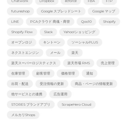
Chatwork
Dropbox
ecforce
FBA
FTP
futureshop
Google スプレッドシート
Google マップ
LINE
PCAクラウド 商魂・商管
Qoo10
Shopify
Shopify Flow
Slack
Yahoo!ショッピング
オープンロジ
キントーン
ソーシャルPLUS
ネクストエンジン
メール
楽天
楽天スーパーロジスティクス
楽天市場 RMS
売上管理
在庫管理
顧客管理
価格管理
通知
出荷・配送
受注情報の更新
商品・ページの情報更新
他サービスとの連携
広告運用
STORES ブランドアプリ
ScrapeHero Cloud
メルカリShops