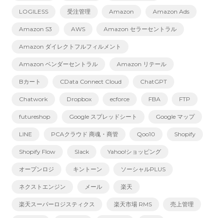
LOGILESS
受注管理
Amazon
Amazon Ads
Amazon S3
AWS
Amazon セラーセントラル
Amazon ダイレクトフルフィルメント
Amazon ベンダーセントラル
Amazon リテール
Bカート
CData Connect Cloud
ChatGPT
Chatwork
Dropbox
ecforce
FBA
FTP
futureshop
Google スプレッドシート
Google マップ
LINE
PCAクラウド 商魂・商管
Qoo10
Shopify
Shopify Flow
Slack
Yahoo!ショッピング
オープンロジ
キントーン
ソーシャルPLUS
ネクストエンジン
メール
楽天
楽天スーパーロジスティクス
楽天市場 RMS
売上管理