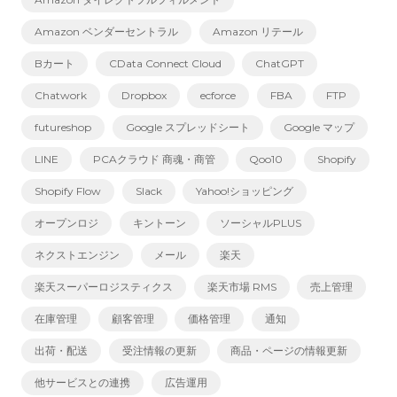
Amazon ベンダーセントラル
Amazon リテール
Bカート
CData Connect Cloud
ChatGPT
Chatwork
Dropbox
ecforce
FBA
FTP
futureshop
Google スプレッドシート
Google マップ
LINE
PCAクラウド 商魂・商管
Qoo10
Shopify
Shopify Flow
Slack
Yahoo!ショッピング
オープンロジ
キントーン
ソーシャルPLUS
ネクストエンジン
メール
楽天
楽天スーパーロジスティクス
楽天市場 RMS
売上管理
在庫管理
顧客管理
価格管理
通知
出荷・配送
受注情報の更新
商品・ページの情報更新
他サービスとの連携
広告運用