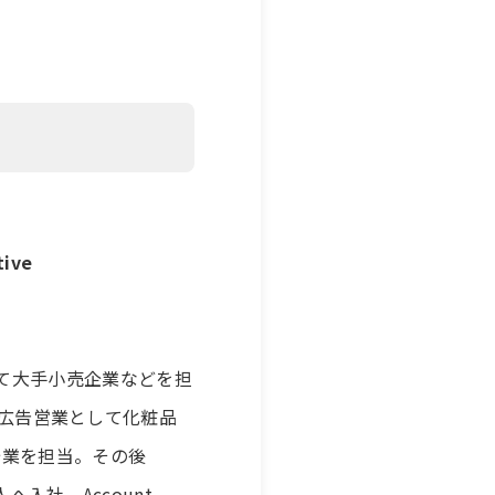
tive
して大手小売企業などを担
して、広告営業として化粧品
企業を担当。その後
人へ入社。Account