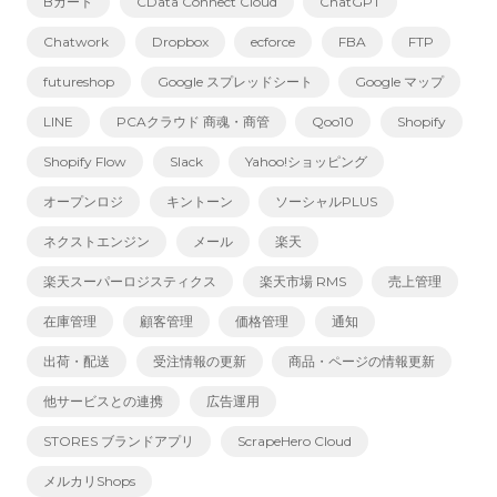
Bカート
CData Connect Cloud
ChatGPT
Chatwork
Dropbox
ecforce
FBA
FTP
futureshop
Google スプレッドシート
Google マップ
LINE
PCAクラウド 商魂・商管
Qoo10
Shopify
Shopify Flow
Slack
Yahoo!ショッピング
オープンロジ
キントーン
ソーシャルPLUS
ネクストエンジン
メール
楽天
楽天スーパーロジスティクス
楽天市場 RMS
売上管理
在庫管理
顧客管理
価格管理
通知
出荷・配送
受注情報の更新
商品・ページの情報更新
他サービスとの連携
広告運用
STORES ブランドアプリ
ScrapeHero Cloud
メルカリShops