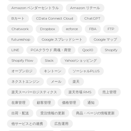
Amazon ベンダーセントラル
Amazon リテール
Bカート
CData Connect Cloud
ChatGPT
Chatwork
Dropbox
ecforce
FBA
FTP
futureshop
Google スプレッドシート
Google マップ
LINE
PCAクラウド 商魂・商管
Qoo10
Shopify
Shopify Flow
Slack
Yahoo!ショッピング
オープンロジ
キントーン
ソーシャルPLUS
ネクストエンジン
メール
楽天
楽天スーパーロジスティクス
楽天市場 RMS
売上管理
在庫管理
顧客管理
価格管理
通知
出荷・配送
受注情報の更新
商品・ページの情報更新
他サービスとの連携
広告運用